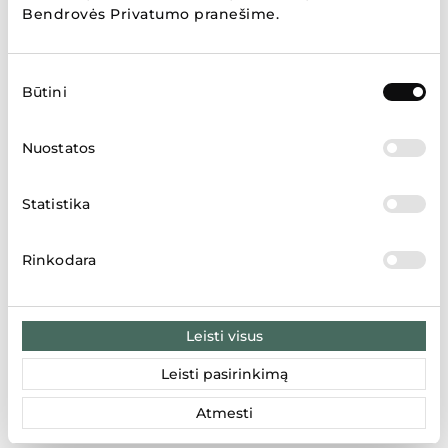
Bendrovės Privatumo pranešime
.
2015
Sutikimo
Būtini
pasirinkimas
2014
Nuostatos
Statistika
2013
Rinkodara
2012
Leisti visus
Leisti pasirinkimą
2011
Atmesti