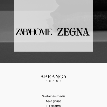
Svetainės medis
Apie grupę
Pirkėjams