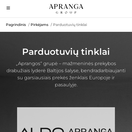
Pagrindinis
Pirkėjams
Parduotuvių tinklai
/
/
Parduotuvių tinklai
„Aprangos“ grupė – mažmeninės prekybos
drabužiais lyderė Baltijos šalyse, bendradarbiaujanti
su garsiausiais prekės ženklais Europoje ir
pasaulyje.