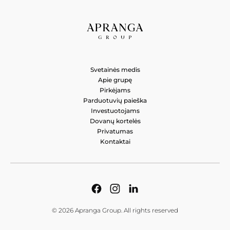
CITY MEN&WOMEN
Saltoniškių g. 9, Vilnius 08105, Lietuva
CITY MEN&WOMEN
Svetainės medis
Vakarinė g. 39, Panevėžys 37370, Lietuva
Apie grupę
Pirkėjams
CITY MEN&WOMEN
Parduotuvių paieška
Investuotojams
A. Stulginskio g. 4, Vilnius 01115, Lietuva
Dovanų kortelės
Privatumas
Kontaktai
© 2026 Apranga Group. All rights reserved