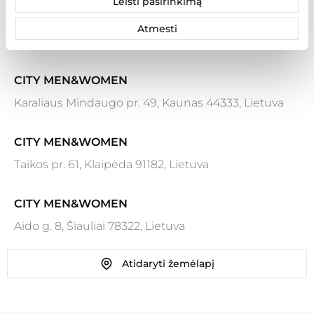
Leisti pasirinkimą
Atmesti
Rezultatai: 7
CITY MEN&WOMEN
Karaliaus Mindaugo pr. 49, Kaunas 44333, Lietuva
CITY MEN&WOMEN
Taikos pr. 61, Klaipėda 91182, Lietuva
CITY MEN&WOMEN
Aido g. 8, Šiauliai 78322, Lietuva
Atidaryti žemėlapį
CITY MEN&WOMEN
Ozo g. 25, Vilnius 07150, Lietuva