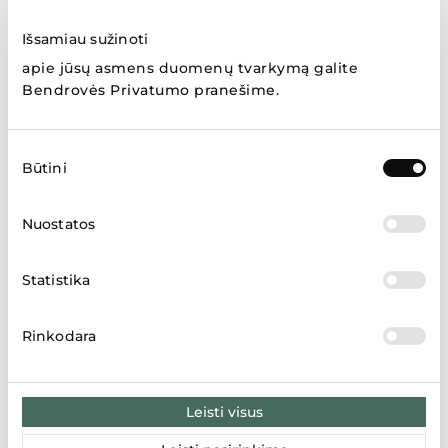
Išsamiau sužinoti
Prekių ženklai
apie jūsų asmens duomenų tvarkymą galite
Bendrovės Privatumo pranešime
.
Sutikimo
Būtini
pasirinkimas
Rodyti daugiau
Nuostatos
Statistika
Parduotuvių žemėlapis
Rinkodara
LT
LV
EE
Leisti visus