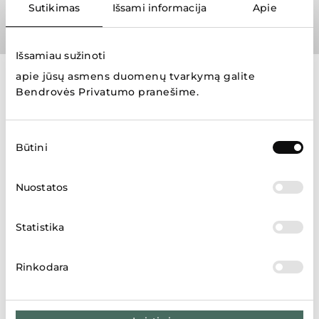
Sutikimas
Išsami informacija
Apie
Išsamiau sužinoti
apie jūsų asmens duomenų tvarkymą galite
Prekių ženklai
Bendrovės Privatumo pranešime
.
Sutikimo
Būtini
pasirinkimas
Nuostatos
Rodyti daugiau
Statistika
Rinkodara
Parduotuvių žemėlapis