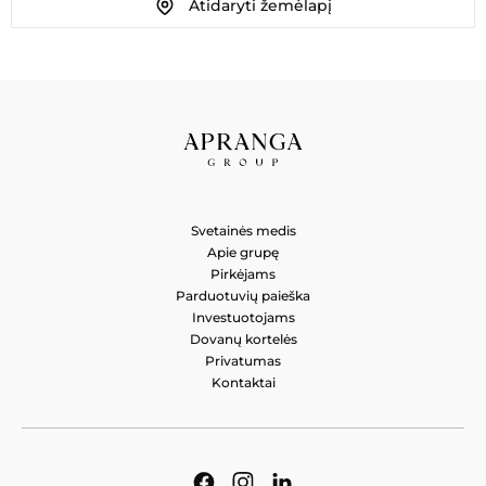
Atidaryti žemėlapį
MADOS LINIJA VYRAMS
Laisvės al. 55, Kaunas 44309, Lietuva
Svetainės medis
Apie grupę
Pirkėjams
Parduotuvių paieška
Investuotojams
Dovanų kortelės
Privatumas
Kontaktai