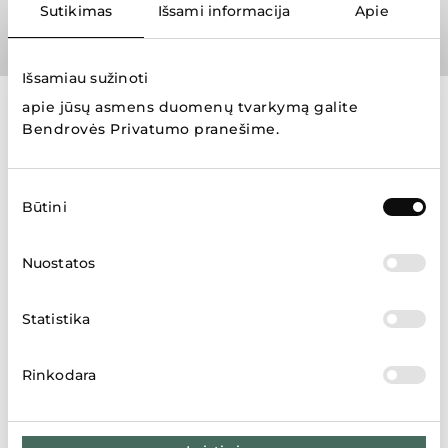
Sutikimas
Išsami informacija
Apie
Išsamiau sužinoti
apie jūsų asmens duomenų tvarkymą galite
Prekių ženklai
Bendrovės Privatumo pranešime
.
Sutikimo
Būtini
pasirinkimas
Nuostatos
Rodyti daugiau
Statistika
Rinkodara
Parduotuvių žemėlapis