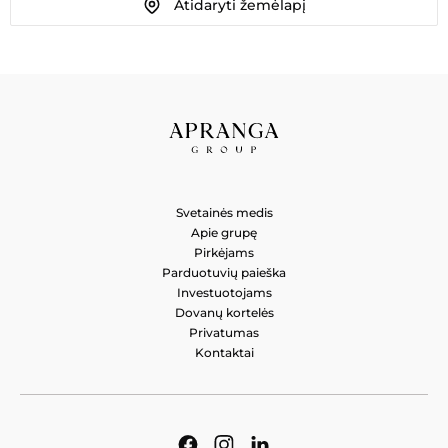
Atidaryti žemėlapį
MADOS LINIJA VYRAMS
Laisvės al. 55, Kaunas 44309, Lietuva
Svetainės medis
Apie grupę
Pirkėjams
Parduotuvių paieška
Investuotojams
Dovanų kortelės
Privatumas
Kontaktai