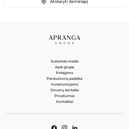
Atidaryti žemėlapį
MADOS LINIJA VYRAMS
Laisvės al. 55, Kaunas 44309, Lietuva
Svetainės medis
Apie grupę
Pirkėjams
Parduotuvių paieška
Investuotojams
Dovanų kortelės
Privatumas
Kontaktai