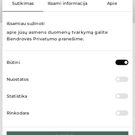
Sutikimas
Išsami informacija
Apie
Išsamiau sužinoti
apie jūsų asmens duomenų tvarkymą galite
Prekių ženklai
Bendrovės Privatumo pranešime
.
Sutikimo
Būtini
pasirinkimas
Nuostatos
Rodyti daugiau
Statistika
Rinkodara
Parduotuvių žemėlapis