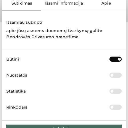
Sutikimas
Išsami informacija
Apie
Išsamiau sužinoti
apie jūsų asmens duomenų tvarkymą galite
Prekių ženklai
Bendrovės Privatumo pranešime
.
Sutikimo
Būtini
pasirinkimas
Nuostatos
Rodyti daugiau
Statistika
Rinkodara
Parduotuvių žemėlapis