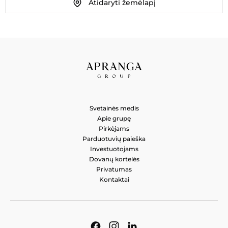
Atidaryti žemėlapį
MADOS LINIJA VYRAMS
Laisvės al. 55, Kaunas 44309, Lietuva
Svetainės medis
Apie grupę
Pirkėjams
Parduotuvių paieška
Investuotojams
Dovanų kortelės
Privatumas
Kontaktai