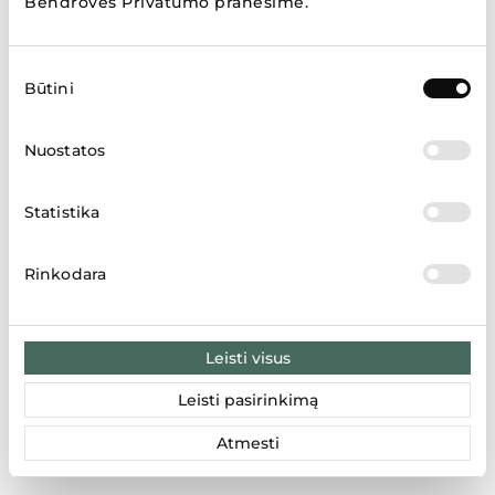
Bendrovės Privatumo pranešime
.
Sutikimo
Būtini
pasirinkimas
Rodyti daugiau
Nuostatos
Statistika
Parduotuvių žemėlapis
Rinkodara
LT
LV
EE
Leisti visus
Leisti pasirinkimą
Atmesti
Rezultatai: 2