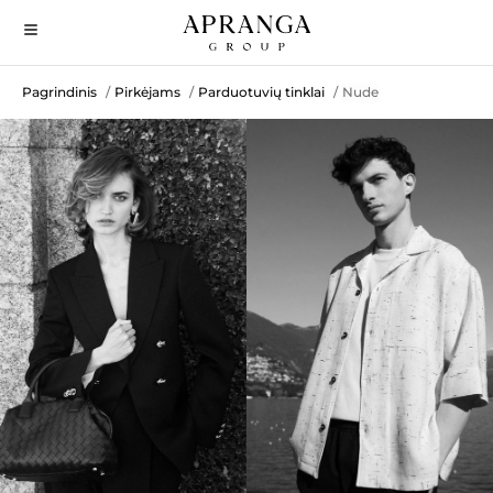
Pagrindinis
Pirkėjams
Parduotuvių tinklai
Nude
/
/
/