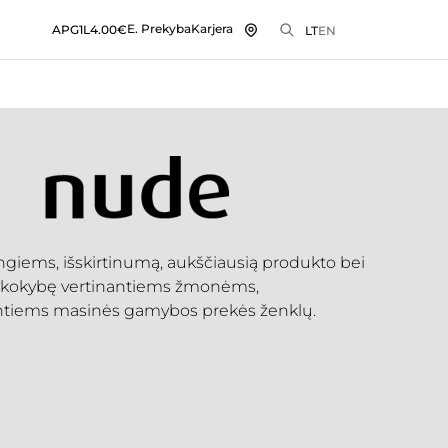
E. Prekyba
Karjera
APG1L
4.00€
LT
EN
ingiems, išskirtinumą, aukščiausią produkto bei
 kokybę vertinantiems žmonėms,
ntiems masinės gamybos prekės ženklų.