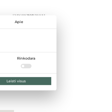
Apie
Rinkodara
Leisti visus