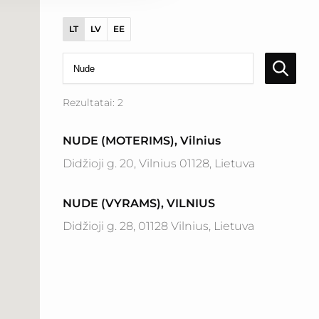
LT
LV
EE
Rezultatai: 2
NUDE (MOTERIMS), Vilnius
Didžioji g. 20, Vilnius 01128, Lietuva
NUDE (VYRAMS), VILNIUS
Didžioji g. 28, 01128 Vilnius, Lietuva