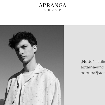
„Nude" – stil
aptarnavimo
nepripažįsta