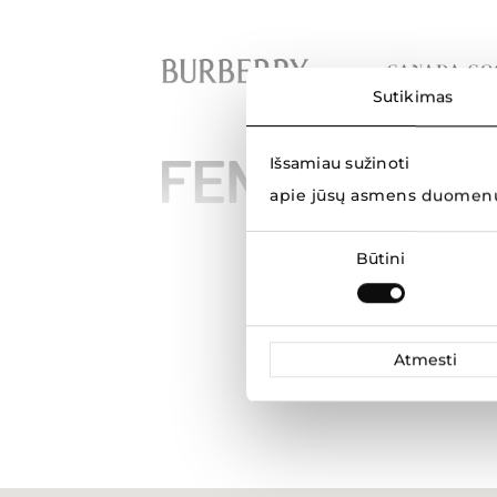
Sutikimas
Išsamiau sužinoti
apie jūsų asmens duomenų
Sutikimo
Būtini
pasirinkimas
Atmesti