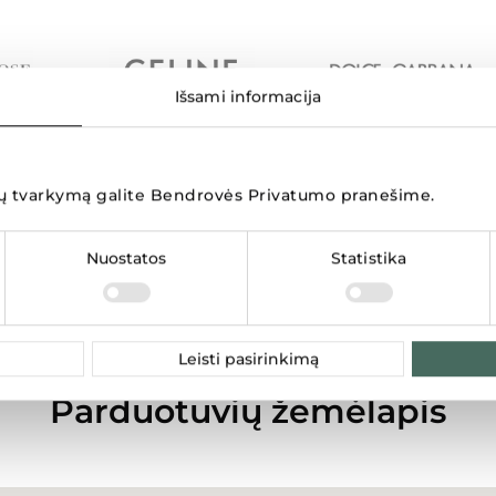
Išsami informacija
 tvarkymą galite
Bendrovės Privatumo pranešime
.
Nuostatos
Statistika
Rodyti daugiau
Leisti pasirinkimą
Parduotuvių žemėlapis