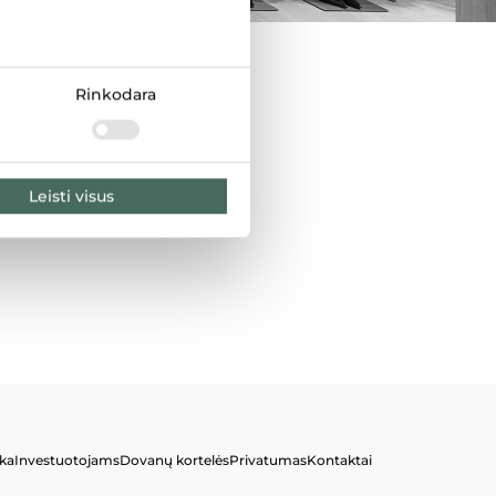
Rinkodara
Leisti visus
ka
Investuotojams
Dovanų kortelės
Privatumas
Kontaktai