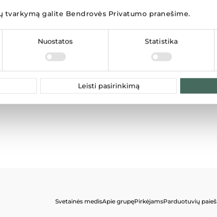
 tvarkymą galite
Bendrovės Privatumo pranešime
.
Nuostatos
Statistika
i
Leisti pasirinkimą
Svetainės medis
Apie grupę
Pirkėjams
Parduotuvių paieš