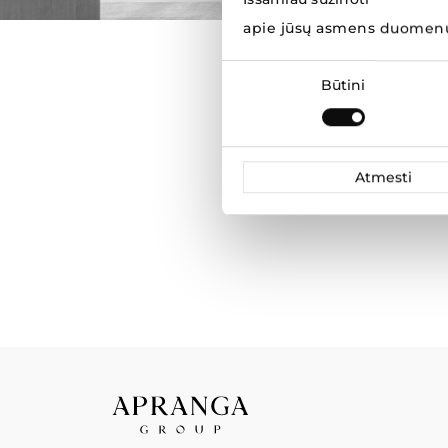
apie jūsų asmens duomenų
Apie mus
Sutikimo
Būtini
pasirinkimas
Naujienos ir esminiai įvykia
Istorija
Atmesti
Kontaktai