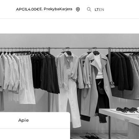
E. Prekyba
Karjera
APG1L
4.00€
LT
EN
Apie