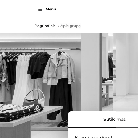
Menu
Pagrindinis
Apie grupę
/
Sutikimas
Išsamiau sužinoti