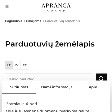
Pagrindinis
Pirkėjams
Parduotuvių žemėlapis
/
/
Parduotuvių žemėlapis
LT
LV
EE
Sutikimas
Išsami informacija
Apie
Rezultatai: 104
Išsamiau sužinoti
ALDO
apie jūsų asmens duomenų tvarkymą galite