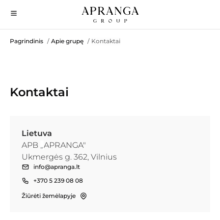
Pagrindinis
Apie grupę
Kontaktai
/
/
Kontaktai
Lietuva
APB
„
APRANGA"
Ukmergės g. 362, Vilnius
info@apranga.lt
+370 5 239 08 08
Žiūrėti žemėlapyje