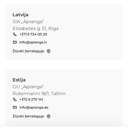
Latvija
SIA „Apranga“
Elizabetes g. 51, Riga
+371 6 724 00 20
info@apranga.lv
Žiūrėti žemėlapyje
Estija
OÜ „Apranga“
Rotermanni 18/1, Tallinn
+372 6 270 141
info@apranga.ee
Žiūrėti žemėlapyje