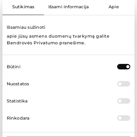
Sutikimas
Išsami informacija
Apie
Personalo skyrius
Atrankos vyksta
Išsamiau sužinoti
Vasario 16-osios g. 2, Vilnius
apie jūsų asmens duomenų tvarkymą galite
karjera@apranga.lt
Bendrovės Privatumo pranešime
.
Žiūrėti žemėlapyje
Sutikimo
Būtini
pasirinkimas
Investuotojams
Nuostatos
Mykolas Navickas
„Aprangos" grupės finansų ir ekonomikos
Statistika
direktorius
+370 5 239 08 08
+370 5 239 08 43
Rinkodara
m.navickas@apranga.lt