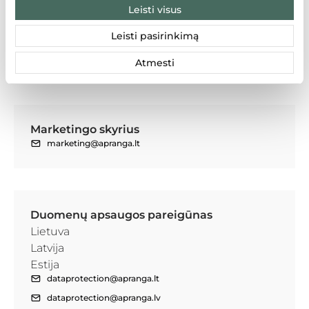
Leisti visus
Leisti pasirinkimą
Klientų atsiliepimai
atsiliepimai@apranga.lt
Atmesti
Marketingo skyrius
marketing@apranga.lt
Duomenų apsaugos pareigūnas
Lietuva
Latvija
Estija
dataprotection@apranga.lt
dataprotection@apranga.lv