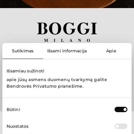
„Boggi Milano“ – itališko stiliaus, universalumo ir
Sutikimas
Išsami informacija
Apie
kokybės derinys. Nuo 1947 metų „Boggi Milano“
kuria vyriškus drabužius, batus ir aksesuarus:
pažangiausi audiniai ir siluetai tapo ženklo estetiniu
Išsamiau sužinoti
identitetu.
apie jūsų asmens duomenų tvarkymą galite
Bendrovės Privatumo pranešime
.
Sutikimo
Būtini
pasirinkimas
Nuostatos
Parduotuvių žemėlapis