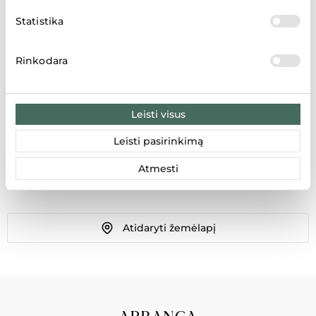
Statistika
LT
LV
EE
Rinkodara
Leisti visus
Rezultatai: 1
Leisti pasirinkimą
BOGGI MILANO
Atmesti
Ozo g. 25, Vilnius 07150, Lietuva
Atidaryti žemėlapį