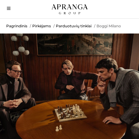
Pagrindinis
Pirkėjams
Parduotuvių tinklai
Boggi Milano
/
/
/