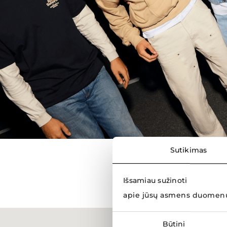
Sutikimas
Išsamiau sužinoti
apie jūsų asmens duomenų
Sutikimo
Būtini