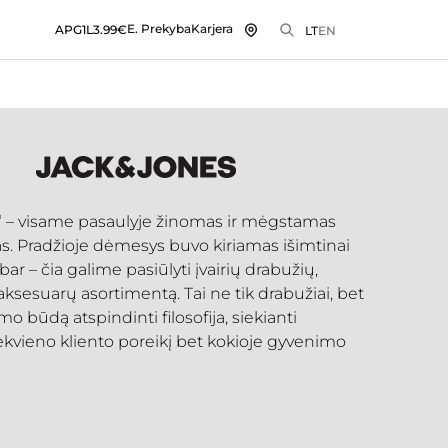
E. Prekyba
Karjera
APG1L
3.99€
LT
EN
 – visame pasaulyje žinomas ir mėgstamas
s. Pradžioje dėmesys buvo kiriamas išimtinai
ar – čia galime pasiūlyti įvairių drabužių,
aksesuarų asortimentą. Tai ne tik drabužiai, bet
o būdą atspindinti filosofija, siekianti
ekvieno kliento poreikį bet kokioje gyvenimo