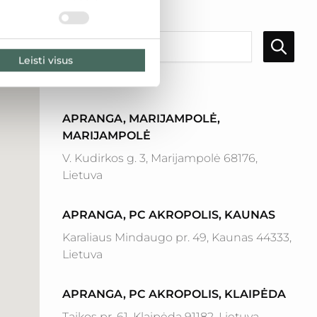
LT
LV
EE
Leisti visus
Rezultatai: 16
APRANGA, MARIJAMPOLĖ,
MARIJAMPOLĖ
V. Kudirkos g. 3, Marijampolė 68176,
Lietuva
APRANGA, PC AKROPOLIS, KAUNAS
Karaliaus Mindaugo pr. 49, Kaunas 44333,
Lietuva
APRANGA, PC AKROPOLIS, KLAIPĖDA
Taikos pr. 61, Klaipėda 91182, Lietuva