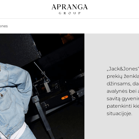
ones
„Jack&Jones“
prekių ženkla
džinsams, dab
avalynės bei 
savitą gyvenim
patenkinti ki
situacijoje.