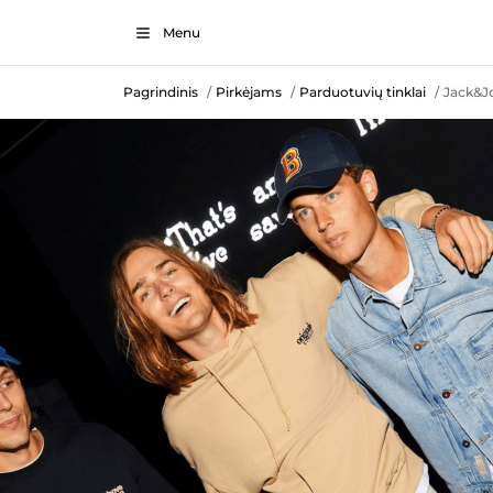
Menu
Pagrindinis
Pirkėjams
Parduotuvių tinklai
Jack&J
/
/
/