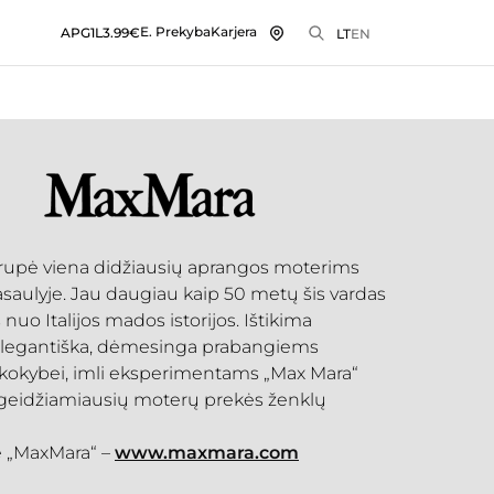
E. Prekyba
Karjera
APG1L
3.99€
LT
EN
rupė viena didžiausių aprangos moterims
saulyje. Jau daugiau kaip 50 metų šis vardas
nuo Italijos mados istorijos. Ištikima
 elegantiška, dėmesinga prabangiems
 kokybei, imli eksperimentams „Max Mara“
u geidžiamiausių moterų prekės ženklų
 „MaxMara“ –
www.maxmara.com