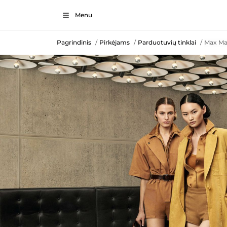
Menu
Pagrindinis
Pirkėjams
Parduotuvių tinklai
Max Ma
/
/
/