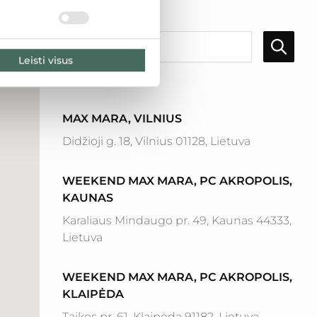
LT
LV
EE
Leisti visus
Rezultatai: 9
MAX MARA, VILNIUS
Didžioji g. 18, Vilnius 01128, Lietuva
WEEKEND MAX MARA, PC AKROPOLIS,
KAUNAS
Karaliaus Mindaugo pr. 49, Kaunas 44333,
Lietuva
WEEKEND MAX MARA, PC AKROPOLIS,
KLAIPĖDA
Taikos pr. 61, Klaipėda 91182, Lietuva