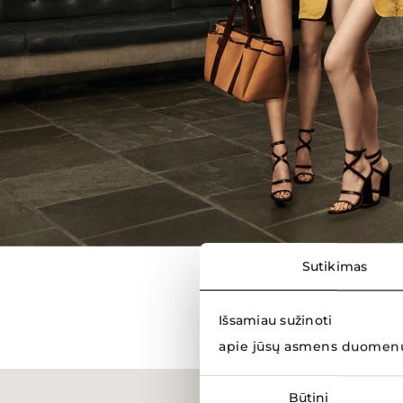
Sutikimas
Išsamiau sužinoti
apie jūsų asmens duomenų
Sutikimo
Būtini