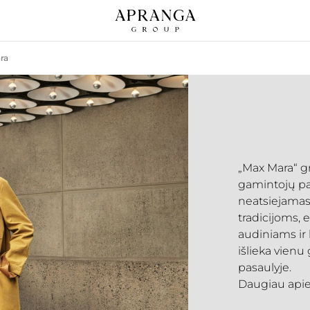
ra
„Max Mara“ g
gamintojų pa
neatsiejamas 
tradicijoms,
audiniams ir
išlieka vien
pasaulyje.
Daugiau apie